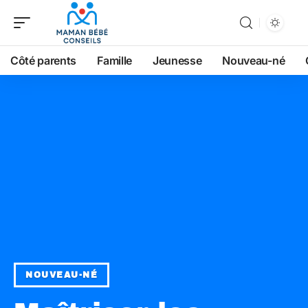
Côté parents
Famille
Jeunesse
Nouveau-né
NOUVEAU-NÉ