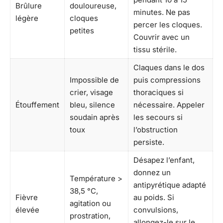
Brûlure
douloureuse,
minutes. Ne pas
légère
cloques
percer les cloques.
petites
Couvrir avec un
tissu stérile.
Claques dans le dos
Impossible de
puis compressions
crier, visage
thoraciques si
Étouffement
bleu, silence
nécessaire. Appeler
soudain après
les secours si
toux
l’obstruction
persiste.
Désapez l’enfant,
donnez un
Température >
antipyrétique adapté
38,5 °C,
Fièvre
au poids. Si
agitation ou
élevée
convulsions,
prostration,
allongez-le sur le