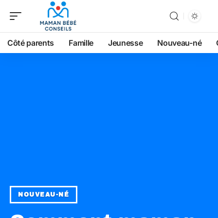
Côté parents
Famille
Jeunesse
Nouveau-né
NOUVEAU-NÉ