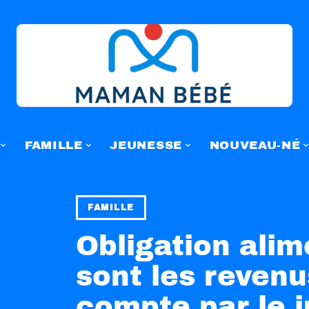
FAMILLE
JEUNESSE
NOUVEAU-NÉ
FAMILLE
Obligation alim
sont les revenu
compte par le 