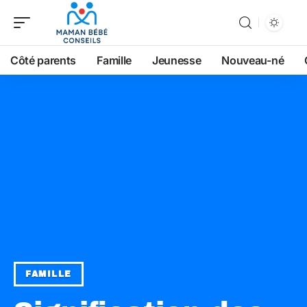
Côté parents
Famille
Jeunesse
Nouveau-né
FAMILLE